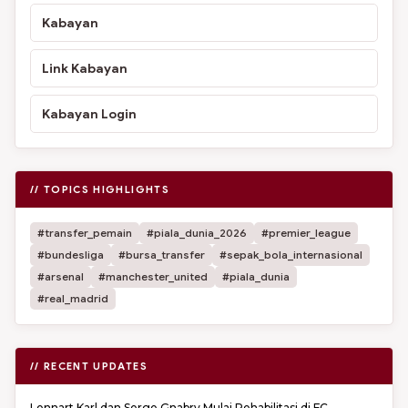
Kabayan
Link Kabayan
Kabayan Login
// TOPICS HIGHLIGHTS
#transfer_pemain
#piala_dunia_2026
#premier_league
#bundesliga
#bursa_transfer
#sepak_bola_internasional
#arsenal
#manchester_united
#piala_dunia
#real_madrid
// RECENT UPDATES
Lennart Karl dan Serge Gnabry Mulai Rehabilitasi di FC...