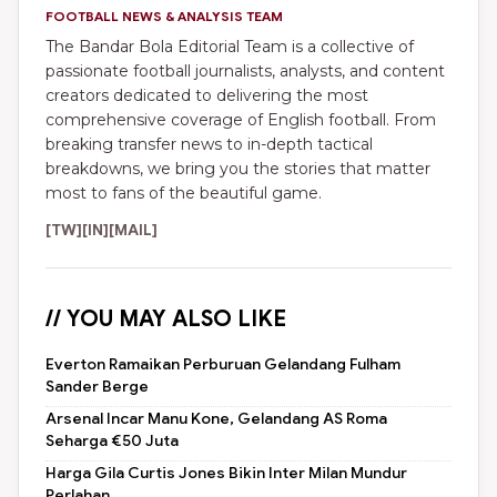
FOOTBALL NEWS & ANALYSIS TEAM
The Bandar Bola Editorial Team is a collective of
passionate football journalists, analysts, and content
creators dedicated to delivering the most
comprehensive coverage of English football. From
breaking transfer news to in-depth tactical
breakdowns, we bring you the stories that matter
most to fans of the beautiful game.
[TW]
[IN]
[MAIL]
// YOU MAY ALSO LIKE
Everton Ramaikan Perburuan Gelandang Fulham
Sander Berge
Arsenal Incar Manu Kone, Gelandang AS Roma
Seharga €50 Juta
Harga Gila Curtis Jones Bikin Inter Milan Mundur
Perlahan