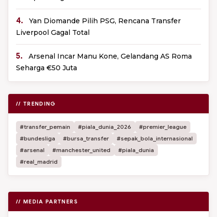
4.
Yan Diomande Pilih PSG, Rencana Transfer
Liverpool Gagal Total
5.
Arsenal Incar Manu Kone, Gelandang AS Roma
Seharga €50 Juta
// TRENDING
#transfer_pemain
#piala_dunia_2026
#premier_league
#bundesliga
#bursa_transfer
#sepak_bola_internasional
#arsenal
#manchester_united
#piala_dunia
#real_madrid
// MEDIA PARTNERS