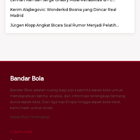
Kerim Alajbegovic: Wonderkid Bosnia yang Diincar Real
Madrid
Jürgen Klopp Angkat Bicara Soal Rumor Menjadi Pelatih...
Bandar Bola
Bandar Bola adalah ruang bagi para pecinta sepak bola untuk
mendapatkan berita, analisis, dan informasi terlengkap tentang
dunia sepak bola. Dari liga top Eropa hingga sepak bola lokal,
kami hadir untuk Anda.
Sepak Bola Terlengkap
// EXPLORE