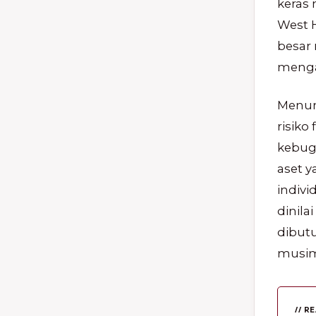
keras
West 
besar
menga
Menuru
risik
kebug
aset y
indiv
dinil
dibutu
musim
// R