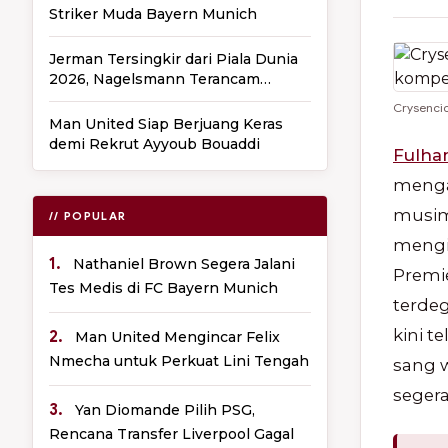
Striker Muda Bayern Munich
Jerman Tersingkir dari Piala Dunia
2026, Nagelsmann Terancam
Dipecat
Crysencio
Man United Siap Berjuang Keras
demi Rekrut Ayyoub Bouaddi
Fulh
menga
musim 
// POPULAR
mengin
1.
Nathaniel Brown Segera Jalani
Premi
Tes Medis di FC Bayern Munich
terdeg
kini 
2.
Man United Mengincar Felix
Nmecha untuk Perkuat Lini Tengah
sang w
segera
3.
Yan Diomande Pilih PSG,
Rencana Transfer Liverpool Gagal