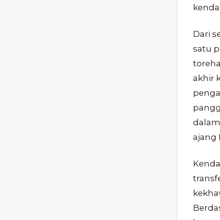
kendal
Dari s
satu 
toreha
akhir 
pengam
pangg
dalam
ajang 
Kendat
transf
kekhaw
Berda