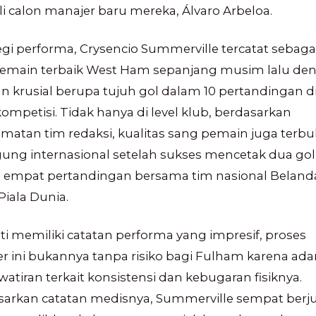
i calon manajer baru mereka, Álvaro Arbeloa.
egi performa, Crysencio Summerville tercatat sebaga
pemain terbaik West Ham sepanjang musim lalu de
n krusial berupa tujuh gol dalam 10 pertandingan di
kompetisi. Tidak hanya di level klub, berdasarkan
atan tim redaksi, kualitas sang pemain juga terbuk
ung internasional setelah sukses mencetak dua gol
 empat pertandingan bersama tim nasional Belanda
Piala Dunia.
i memiliki catatan performa yang impresif, proses
er ini bukannya tanpa risiko bagi Fulham karena ad
atiran terkait konsistensi dan kebugaran fisiknya.
sarkan catatan medisnya, Summerville sempat berj