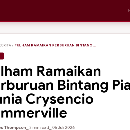
BERITA
/
FULHAM RAMAIKAN PERBURUAN BINTANG...
A
lham Ramaikan
rburuan Bintang Pia
nia Crysencio
mmerville
s Thompson
⎯ 2 min read
⎯ 05 Juli 2026