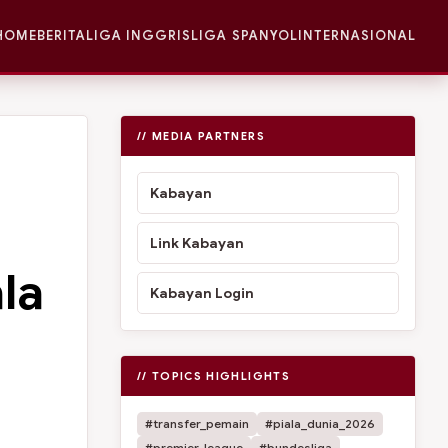
HOME
BERITA
LIGA INGGRIS
LIGA SPANYOL
INTERNASIONAL
// MEDIA PARTNERS
Kabayan
Link Kabayan
la
Kabayan Login
// TOPICS HIGHLIGHTS
#transfer_pemain
#piala_dunia_2026
#premier_league
#bundesliga