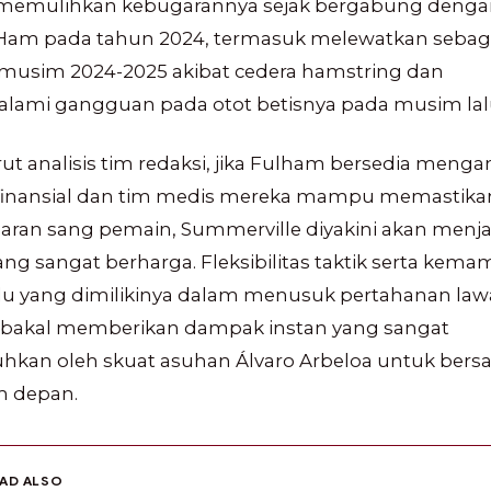
 memulihkan kebugarannya sejak bergabung deng
Ham pada tahun 2024, termasuk melewatkan sebag
 musim 2024-2025 akibat cedera hamstring dan
lami gangguan pada otot betisnya pada musim lal
t analisis tim redaksi, jika Fulham bersedia menga
o finansial dan tim medis mereka mampu memastika
aran sang pemain, Summerville diyakini akan menja
ang sangat berharga. Fleksibilitas taktik serta kem
idu yang dimilikinya dalam menusuk pertahanan la
ai bakal memberikan dampak instan yang sangat
hkan oleh skuat asuhan Álvaro Arbeloa untuk bersa
 depan.
EAD ALSO