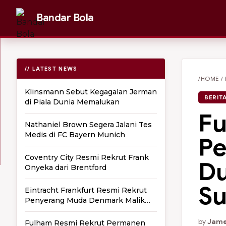
Bandar Bola
// LATEST NEWS
/HOME
/
Klinsmann Sebut Kegagalan Jerman
BERIT
di Piala Dunia Memalukan
Fu
Nathaniel Brown Segera Jalani Tes
Medis di FC Bayern Munich
Pe
Coventry City Resmi Rekrut Frank
Du
Onyeka dari Brentford
Su
Eintracht Frankfurt Resmi Rekrut
Penyerang Muda Denmark Malik
Pimpong
by
Jame
Fulham Resmi Rekrut Permanen