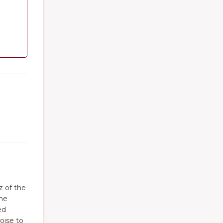
z of the
the
ed
oise to