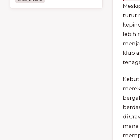
Meski
turut 
kepind
lebih 
menja
klub 
tenaga
Kebut
merek
bergab
berda
di Cra
mana 
mempe