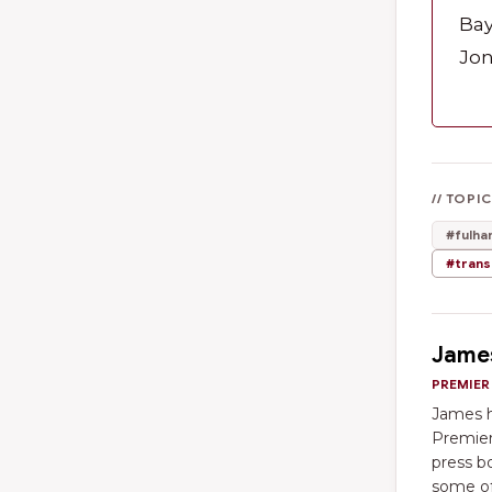
Bay
Jon
// TOPI
#fulha
#trans
Jame
PREMIER
James h
Premier
press bo
some of