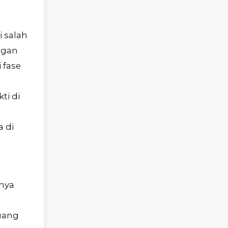
i salah
ngan
 fase
ti di
 di
anya
uang