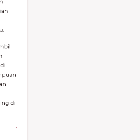
an
ian
u.
mbil
n
di
ampuan
wan
ing di