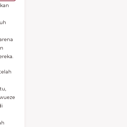
rkan
auh
arena
an
ereka.
telah
tu,
kwueze
i
ah