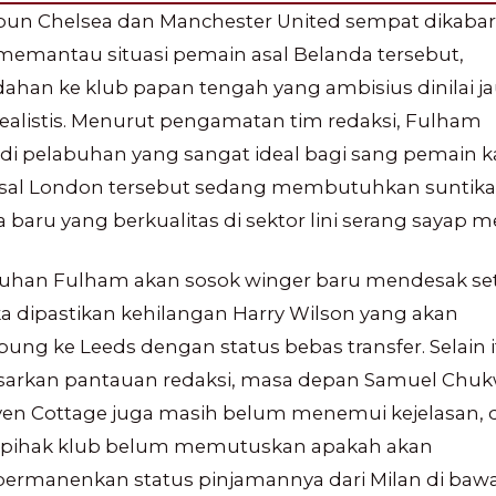
pun Chelsea dan Manchester United sempat dikaba
memantau situasi pemain asal Belanda tersebut,
ahan ke klub papan tengah yang ambisius dinilai j
realistis. Menurut pengamatan tim redaksi, Fulham
di pelabuhan yang sangat ideal bagi sang pemain k
asal London tersebut sedang membutuhkan suntik
 baru yang berkualitas di sektor lini serang sayap m
uhan Fulham akan sosok winger baru mendesak se
a dipastikan kehilangan Harry Wilson yang akan
ung ke Leeds dengan status bebas transfer. Selain i
sarkan pantauan redaksi, masa depan Samuel Chu
ven Cottage juga masih belum menemui kejelasan, d
pihak klub belum memutuskan apakah akan
rmanenkan status pinjamannya dari Milan di baw