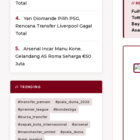
Total
// 
Ful
Tot
4.
Yan Diomande Pilih PSG,
Bay
Rencana Transfer Liverpool Gagal
Asa
Total
5.
Arsenal Incar Manu Kone,
Gelandang AS Roma Seharga €50
Juta
// TRENDING
#transfer_pemain
#piala_dunia_2026
#premier_league
#bundesliga
#bursa_transfer
#sepak_bola_internasional
#arsenal
#manchester_united
#piala_dunia
#real_madrid