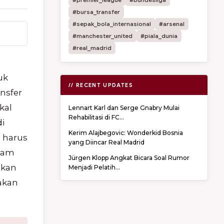
#bursa_transfer
#sepak_bola_internasional
#arsenal
#manchester_united
#piala_dunia
#real_madrid
uk
// RECENT UPDATES
nsfer
kal
Lennart Karl dan Serge Gnabry Mulai
Rehabilitasi di FC...
di
Kerim Alajbegovic: Wonderkid Bosnia
 harus
yang Diincar Real Madrid
lham
Jürgen Klopp Angkat Bicara Soal Rumor
gkan
Menjadi Pelatih...
 akan