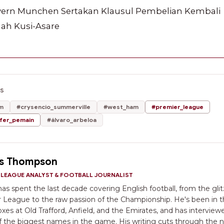
ern Munchen Sertakan Klausul Pembelian Kembali
ah Kusi-Asare
CS
m
#crysencio_summerville
#west_ham
#premier_league
fer_pemain
#álvaro_arbeloa
s Thompson
 LEAGUE ANALYST & FOOTBALL JOURNALIST
as spent the last decade covering English football, from the glit
 League to the raw passion of the Championship. He's been in 
xes at Old Trafford, Anfield, and the Emirates, and has interview
 the biggest names in the game. His writing cuts through the n