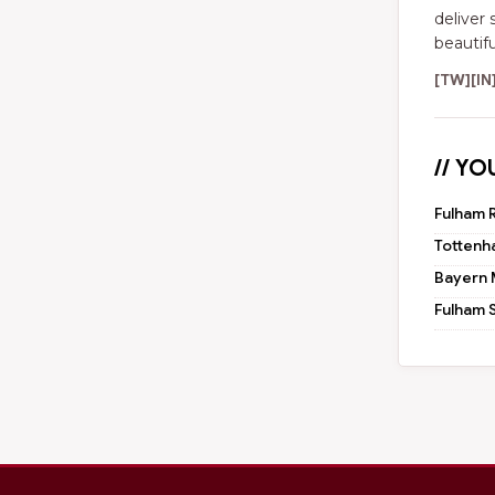
deliver 
beautif
[TW]
[IN
// YO
Fulham 
Tottenh
Bayern 
Fulham 