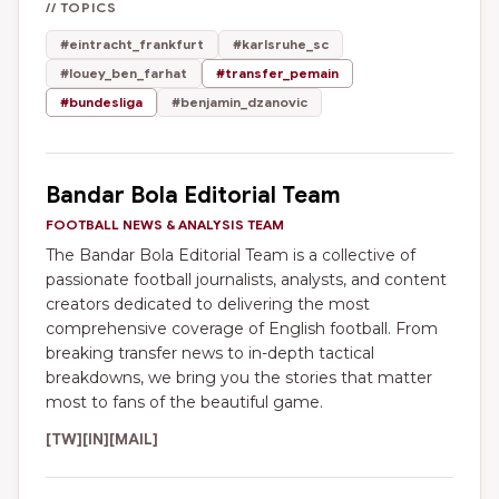
// TOPICS
#eintracht_frankfurt
#karlsruhe_sc
#louey_ben_farhat
#transfer_pemain
#bundesliga
#benjamin_dzanovic
Bandar Bola Editorial Team
FOOTBALL NEWS & ANALYSIS TEAM
The Bandar Bola Editorial Team is a collective of
passionate football journalists, analysts, and content
creators dedicated to delivering the most
comprehensive coverage of English football. From
breaking transfer news to in-depth tactical
breakdowns, we bring you the stories that matter
most to fans of the beautiful game.
[TW]
[IN]
[MAIL]