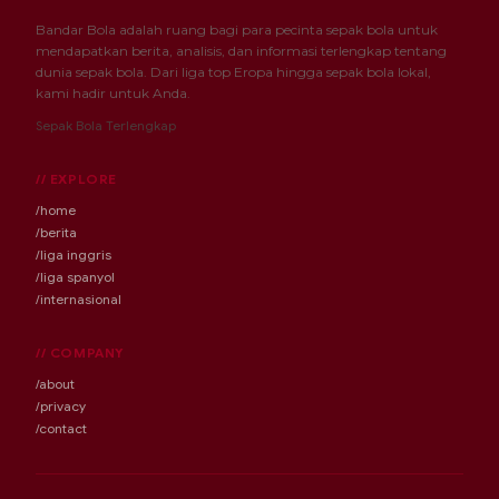
Bandar Bola adalah ruang bagi para pecinta sepak bola untuk
mendapatkan berita, analisis, dan informasi terlengkap tentang
dunia sepak bola. Dari liga top Eropa hingga sepak bola lokal,
kami hadir untuk Anda.
Sepak Bola Terlengkap
// EXPLORE
/home
/berita
/liga inggris
/liga spanyol
/internasional
// COMPANY
/about
/privacy
/contact