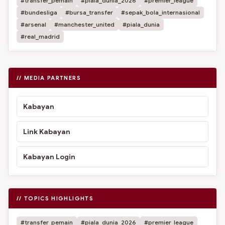
#transfer_pemain
#piala_dunia_2026
#premier_league
#bundesliga
#bursa_transfer
#sepak_bola_internasional
#arsenal
#manchester_united
#piala_dunia
#real_madrid
// MEDIA PARTNERS
Kabayan
Link Kabayan
Kabayan Login
// TOPICS HIGHLIGHTS
#transfer_pemain
#piala_dunia_2026
#premier_league