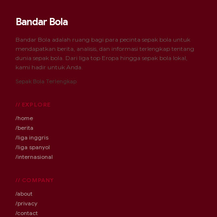
Bandar Bola
Bandar Bola adalah ruang bagi para pecinta sepak bola untuk
mendapatkan berita, analisis, dan informasi terlengkap tentang
dunia sepak bola. Dari liga top Eropa hingga sepak bola lokal,
kami hadir untuk Anda.
Sepak Bola Terlengkap
// EXPLORE
/home
/berita
/liga inggris
/liga spanyol
/internasional
// COMPANY
/about
/privacy
/contact