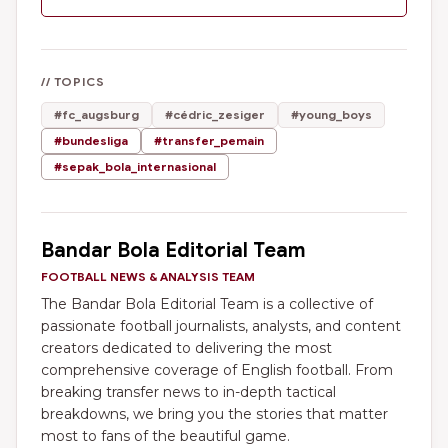
// TOPICS
#fc_augsburg
#cédric_zesiger
#young_boys
#bundesliga
#transfer_pemain
#sepak_bola_internasional
Bandar Bola Editorial Team
FOOTBALL NEWS & ANALYSIS TEAM
The Bandar Bola Editorial Team is a collective of
passionate football journalists, analysts, and content
creators dedicated to delivering the most
comprehensive coverage of English football. From
breaking transfer news to in-depth tactical
breakdowns, we bring you the stories that matter
most to fans of the beautiful game.