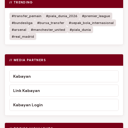
// TRENDING
#transfer_pemain
#piala_dunia_2026
#premier_league
#bundesliga
#bursa_transfer
#sepak_bola_internasional
#arsenal
#manchester_united
#piala_dunia
#real_madrid
// MEDIA PARTNERS
Kabayan
Link Kabayan
Kabayan Login