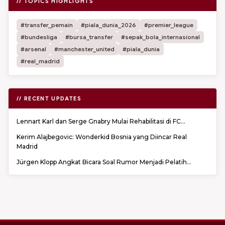
// TOPICS HIGHLIGHTS
#transfer_pemain
#piala_dunia_2026
#premier_league
#bundesliga
#bursa_transfer
#sepak_bola_internasional
#arsenal
#manchester_united
#piala_dunia
#real_madrid
// RECENT UPDATES
Lennart Karl dan Serge Gnabry Mulai Rehabilitasi di FC...
Kerim Alajbegovic: Wonderkid Bosnia yang Diincar Real
Madrid
Jürgen Klopp Angkat Bicara Soal Rumor Menjadi Pelatih...