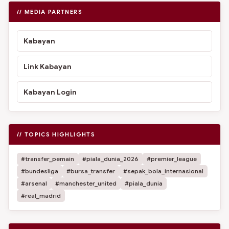
// MEDIA PARTNERS
Kabayan
Link Kabayan
Kabayan Login
// TOPICS HIGHLIGHTS
#transfer_pemain
#piala_dunia_2026
#premier_league
#bundesliga
#bursa_transfer
#sepak_bola_internasional
#arsenal
#manchester_united
#piala_dunia
#real_madrid