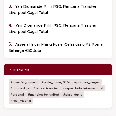
3.
Yan Diomande Pilih PSG, Rencana Transfer
Liverpool Gagal Total
4.
Yan Diomande Pilih PSG, Rencana Transfer
Liverpool Gagal Total
5.
Arsenal Incar Manu Kone, Gelandang AS Roma
Seharga €50 Juta
// TRENDING
#transfer_pemain
#piala_dunia_2026
#premier_league
#bundesliga
#bursa_transfer
#sepak_bola_internasional
#arsenal
#manchester_united
#piala_dunia
#real_madrid