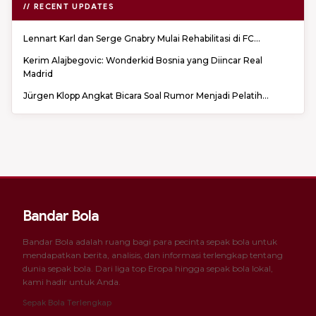
// RECENT UPDATES
Lennart Karl dan Serge Gnabry Mulai Rehabilitasi di FC...
Kerim Alajbegovic: Wonderkid Bosnia yang Diincar Real
Madrid
Jürgen Klopp Angkat Bicara Soal Rumor Menjadi Pelatih...
Bandar Bola
Bandar Bola adalah ruang bagi para pecinta sepak bola untuk
mendapatkan berita, analisis, dan informasi terlengkap tentang
dunia sepak bola. Dari liga top Eropa hingga sepak bola lokal,
kami hadir untuk Anda.
Sepak Bola Terlengkap