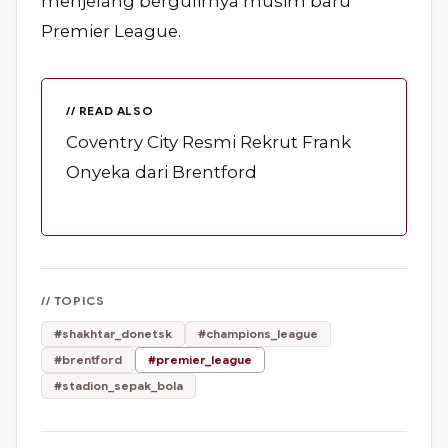
menjelang bergulirnya musim baru
Premier League.
// READ ALSO
Coventry City Resmi Rekrut Frank
Onyeka dari Brentford
// TOPICS
#shakhtar_donetsk
#champions_league
#brentford
#premier_league
#stadion_sepak_bola